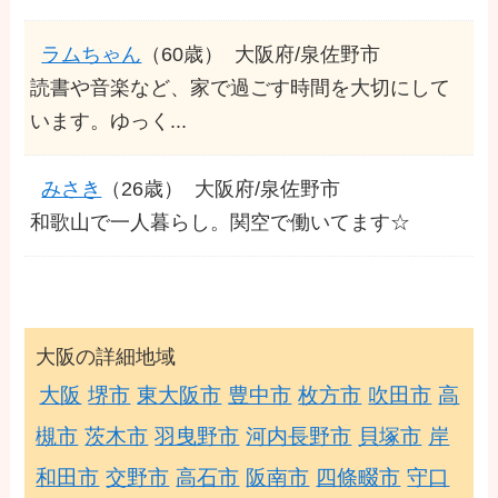
ラムちゃん
（60歳）
大阪府/泉佐野市
読書や音楽など、家で過ごす時間を大切にして
います。ゆっく...
みさき
（26歳）
大阪府/泉佐野市
和歌山で一人暮らし。関空で働いてます☆
大阪の詳細地域
大阪
堺市
東大阪市
豊中市
枚方市
吹田市
高
槻市
茨木市
羽曳野市
河内長野市
貝塚市
岸
和田市
交野市
高石市
阪南市
四條畷市
守口