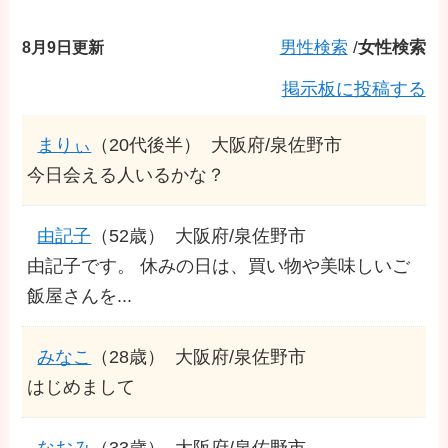
8月9日更新
男性検索
/
女性検索
掲示板に投稿する
まりぃ
（20代後半）
大阪府/泉佐野市
今日会える人いるかな？
由記子
（52歳）
大阪府/泉佐野市
由記子です。 休みの日は、買い物や美味しいご
飯屋さんを...
みなこ
（28歳）
大阪府/泉佐野市
はじめまして
なおみ
（33歳）
大阪府/泉佐野市