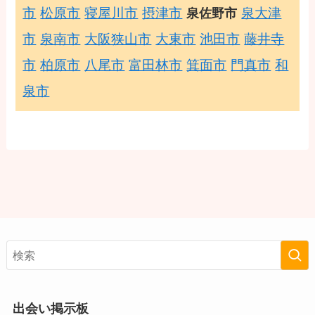
市
松原市
寝屋川市
摂津市
泉大津
泉佐野市
市
泉南市
大阪狭山市
大東市
池田市
藤井寺
市
柏原市
八尾市
富田林市
箕面市
門真市
和
泉市
出会い掲示板