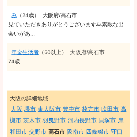
み
（24歳）
大阪府/高石市
見ていただきありがとうございます🙇素敵な出
会いがあ...
年金生活者
（60以上）
大阪府/高石市
74歳
大阪の詳細地域
大阪
堺市
東大阪市
豊中市
枚方市
吹田市
高
槻市
茨木市
羽曳野市
河内長野市
貝塚市
岸
和田市
交野市
阪南市
四條畷市
守口
高石市