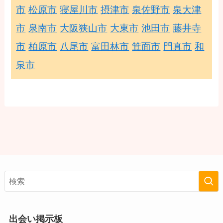
市
松原市
寝屋川市
摂津市
泉佐野市
泉大津
市
泉南市
大阪狭山市
大東市
池田市
藤井寺
市
柏原市
八尾市
富田林市
箕面市
門真市
和
泉市
出会い掲示板