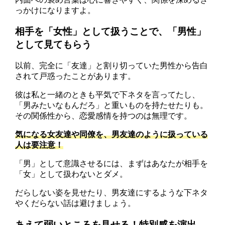
っかけになりますよ。
相手を「女性」として扱うことで、「男性」
として見てもらう
以前、完全に「友達」と割り切っていた男性から告白
されて戸惑ったことがあります。
彼は私と一緒のときも平気で下ネタを言ってたし、
「男みたいなもんだろ」と重いものを持たせたりも。
その関係性から、恋愛感情を持つのは無理です。
気になる女友達や同僚を、男友達のように扱っている
人は要注意！
「男」として意識させるには、まずはあなたが相手を
「女」として扱わないとダメ。
だらしない姿を見せたり、男友達にするような下ネタ
やくだらない話は避けましょう。
あえて弱いところを見せる！特別感を演出