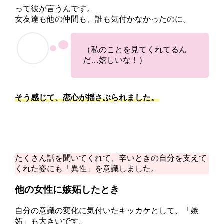
って彼が言うんです。
女友達も他の仲間も、誰も気付かなかったのに。
（私のことを見てくれてるん
だ…嬉しいな！）
そう感じて、恋心が揺さぶられました。
たくさん話を聞いてくれて、辛いときの自分を支えて
くれた姿にも「異性」を意識しました。
他の女性に嫉妬したとき
自分の意識の変化に気付いたキッカケとして、「嫉
妬」も大きいです。