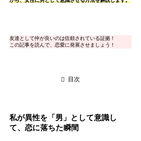
がら、女性に男として意識させる方法を解説します。
友達として仲が良いのは信頼されている証拠！
この記事を読んで、恋愛に発展させましょう！
目次
私が異性を「男」として意識し
て、恋に落ちた瞬間