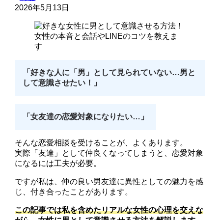
2026年5月13日
「好きな人に「男」として見られていない…男と
して意識させたい！」
「女友達の恋愛対象になりたい…」
そんな恋愛相談を受けることが、よくあります。
実際「友達」として仲良くなってしまうと、恋愛対象
になるには工夫が必要。
ですが私は、仲の良い男友達に異性としての魅力を感
じ、付き合ったことがあります。
この記事では私を含めたリアルな女性の心理を交えな