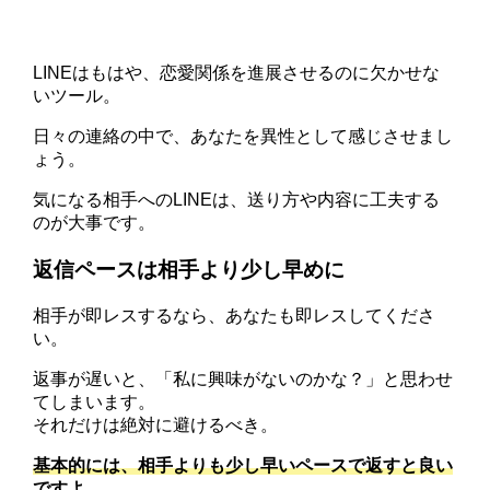
LINEはもはや、恋愛関係を進展させるのに欠かせな
いツール。
日々の連絡の中で、あなたを異性として感じさせまし
ょう。
気になる相手へのLINEは、送り方や内容に工夫する
のが大事です。
返信ペースは相手より少し早めに
相手が即レスするなら、あなたも即レスしてくださ
い。
返事が遅いと、「私に興味がないのかな？」と思わせ
てしまいます。
それだけは絶対に避けるべき。
基本的には、相手よりも少し早いペースで返すと良い
ですよ。