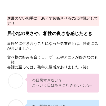
進展のない相手に、あえて嫉妬させるのは作戦として
アリ。
居心地の良さや、相性の良さを感じたとき
最終的に付き合うことになった男友達とは、特別に気
が合いました。
食べ物の好みも合うし、ゲームやアニメが好きなのも
一緒。
会話に至っては、熟年夫婦感がありました（笑）
今日暑すぎない？
こういう日はあそこ行きたいよねー