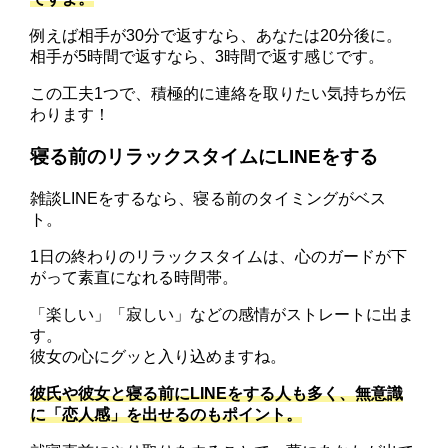
例えば相手が30分で返すなら、あなたは20分後に。
相手が5時間で返すなら、3時間で返す感じです。
この工夫1つで、積極的に連絡を取りたい気持ちが伝
わります！
寝る前のリラックスタイムにLINEをする
雑談LINEをするなら、寝る前のタイミングがベス
ト。
1日の終わりのリラックスタイムは、心のガードが下
がって素直になれる時間帯。
「楽しい」「寂しい」などの感情がストレートに出ま
す。
彼女の心にグッと入り込めますね。
彼氏や彼女と寝る前にLINEをする人も多く、無意識
に「恋人感」を出せるのもポイント。