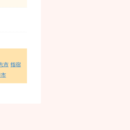
志市
指宿
崎市