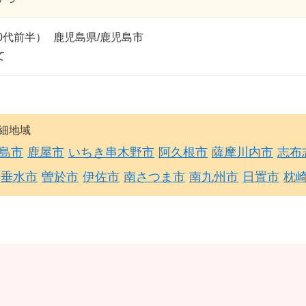
0代前半）
鹿児島県/鹿児島市
て
細地域
島市
鹿屋市
いちき串木野市
阿久根市
薩摩川内市
志布
垂水市
曽於市
伊佐市
南さつま市
南九州市
日置市
枕