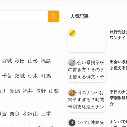
人気記事
旅行先は
ワンナイ
宮城
秋田
山形
福島
出会い系
ま使える
千葉
茨城
栃木
群馬
石川
新潟
福井
長野
山梨
平日のナ
帯別攻略
介
滋賀
奈良
和歌山
三重
ナンパで