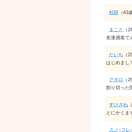
杉田
（43
まこと
（2
友達感覚で
たいち
（2
はじめまし
アポロ
（2
割り切った
すけざね
（
とにかくま
スノ−フレ