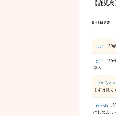
【鹿児島
8月8日更新
まよ
（39
だー
（30
車内
むｄろｃ
まずは見て
みゃあ
（3
はじめまし