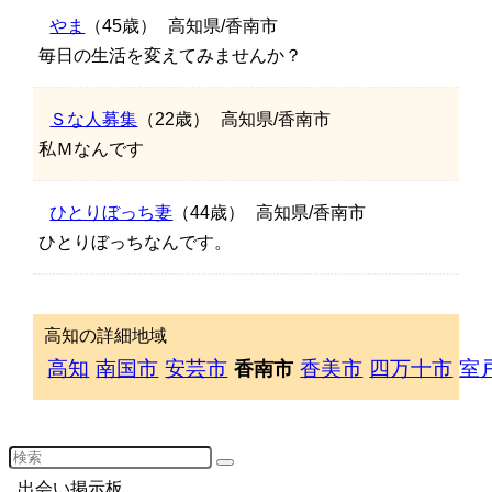
やま
（45歳）
高知県/香南市
毎日の生活を変えてみませんか？
Ｓな人募集
（22歳）
高知県/香南市
私Ｍなんです
ひとりぼっち妻
（44歳）
高知県/香南市
ひとりぼっちなんです。
高知の詳細地域
高知
南国市
安芸市
香美市
四万十市
室
香南市
出会い掲示板