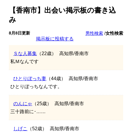
【香南市】出会い掲示板の書き込
み
8月8日更新
男性検索
/
女性検索
掲示板に投稿する
Ｓな人募集
（22歳）
高知県/香南市
私Ｍなんです
ひとりぼっち妻
（44歳）
高知県/香南市
ひとりぼっちなんです。
のんにゃ
（25歳）
高知県/香南市
三十路前に･……
しげこ
（52歳）
高知県/香南市