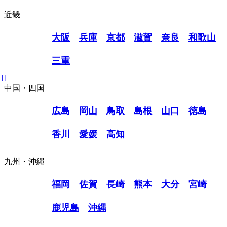
近畿
大阪
兵庫
京都
滋賀
奈良
和歌山
三重
中国・四国
広島
岡山
鳥取
島根
山口
徳島
香川
愛媛
高知
九州・沖縄
福岡
佐賀
長崎
熊本
大分
宮崎
鹿児島
沖縄