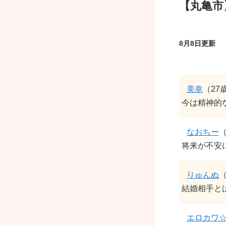
【丸亀市
8月8日更新
美幸
（27
今は精神的
なおちー
（
将来が不安に
りゅんぬ
（
結婚相手と
エロカワ