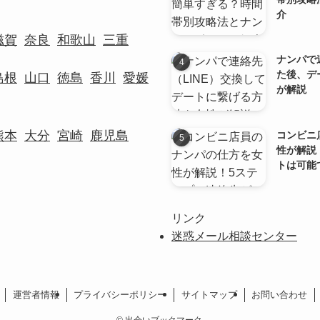
介
滋賀
奈良
和歌山
三重
ナンパで
た後、デ
島根
山口
徳島
香川
愛媛
が解説
熊本
大分
宮崎
鹿児島
コンビニ
性が解説
トは可能
リンク
迷惑メール相談センター
運営者情報
プライバシーポリシー
サイトマップ
お問い合わせ