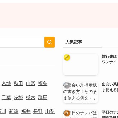
人気記事
旅行先は
ワンナイ
宮城
秋田
山形
福島
出会い系
ま使える
千葉
茨城
栃木
群馬
石川
新潟
福井
長野
山梨
平日のナ
帯別攻略