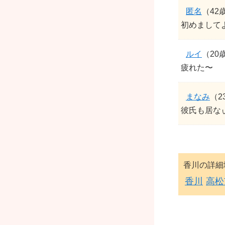
匿名
（42
初めまして
ルイ
（20
疲れた〜
まなみ
（2
彼氏も居な
香川の詳細
香川
高松