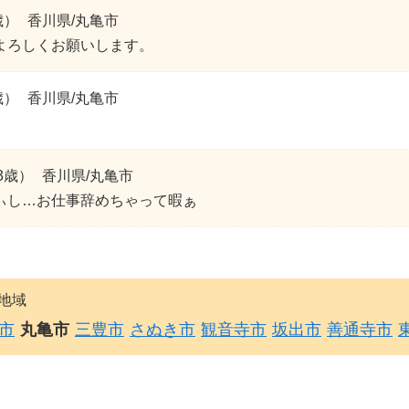
歳）
香川県/丸亀市
よろしくお願いします。
歳）
香川県/丸亀市
3歳）
香川県/丸亀市
ぃし…お仕事辞めちゃって暇ぁ
地域
市
丸亀市
三豊市
さぬき市
観音寺市
坂出市
善通寺市