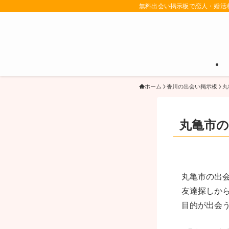
無料出会い掲示板で恋人・婚活
ホーム
香川の出会い掲示板
丸
丸亀市の
丸亀市の出
友達探しか
目的が出会