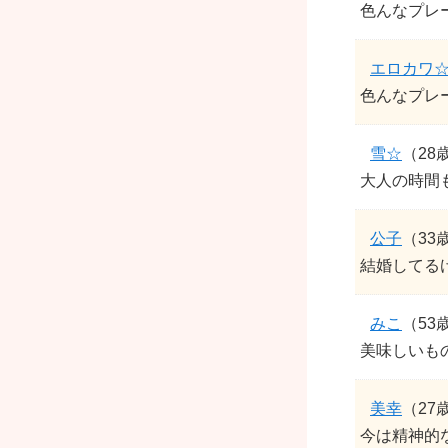
色んなプレー
エロカワ
色んなプレー
雪☆
（28
大人の時間
公子
（33
結婚してる
みこ
（53
美味しいも
美幸
（27
今は精神的