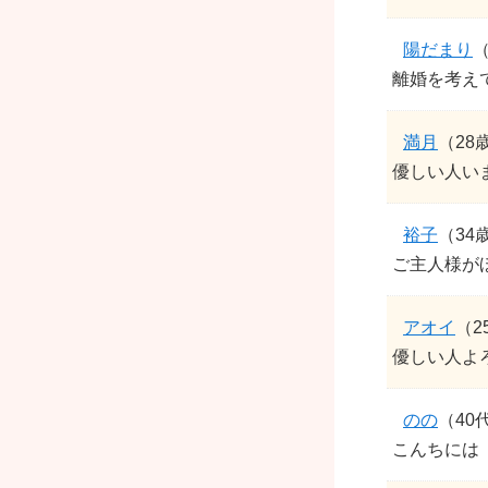
陽だまり
（
離婚を考え
満月
（28
優しい人い
裕子
（34
ご主人様が
アオイ
（2
優しい人よ
のの
（40
こんちには