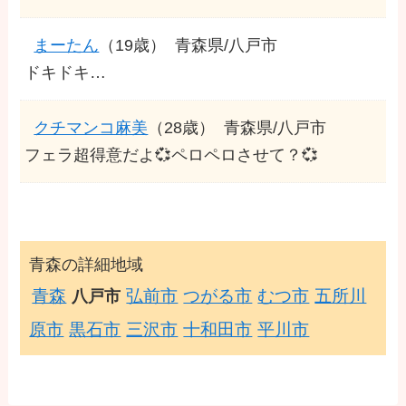
まーたん
（19歳）
青森県/八戸市
ドキドキ…
クチマンコ麻美
（28歳）
青森県/八戸市
フェラ超得意だよ💞ペロペロさせて？💞
青森の詳細地域
青森
弘前市
つがる市
むつ市
五所川
八戸市
原市
黒石市
三沢市
十和田市
平川市