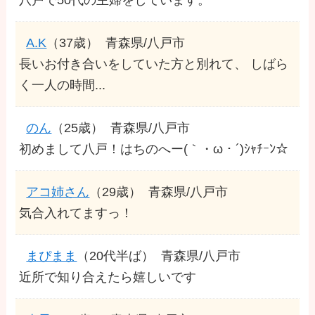
A.K
（37歳）
青森県/八戸市
長いお付き合いをしていた方と別れて、 しばら
く一人の時間...
のん
（25歳）
青森県/八戸市
初めまして八戸！はちのへー(｀・ω・´)ｼｬﾁｰﾝ☆
アコ姉さん
（29歳）
青森県/八戸市
気合入れてますっ！
まぴまま
（20代半ば）
青森県/八戸市
近所で知り合えたら嬉しいです