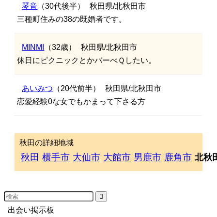
琴音
（30代後半）
秋田県/北秋田市
三種町住みの38の既婚者です。
MINMI
（32歳）
秋田県/北秋田市
休日にピクニックとかバーべＱしたい。
あいみつ
（20代前半）
秋田県/北秋田市
恋愛経験0な女でもかまって下さる方
秋田の詳細地域
秋田
横手市
大仙市
大館市
男鹿市
鹿角市
北秋
出会い掲示板