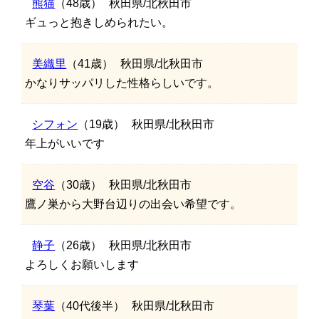
熊猫
（48歳）
秋田県/北秋田市
ギュっと抱きしめられたい。
美織里
（41歳）
秋田県/北秋田市
かなりサッパリした性格らしいです。
シフォン
（19歳）
秋田県/北秋田市
年上がいいです
空谷
（30歳）
秋田県/北秋田市
鷹ノ巣から大野台辺りの出会い希望です。
静子
（26歳）
秋田県/北秋田市
よろしくお願いします
琴葉
（40代後半）
秋田県/北秋田市