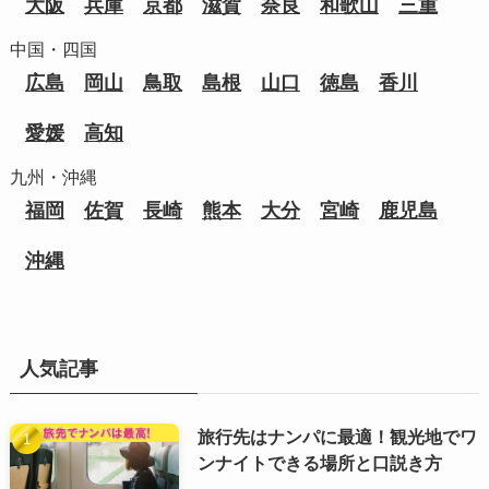
大阪
兵庫
京都
滋賀
奈良
和歌山
三重
中国・四国
広島
岡山
鳥取
島根
山口
徳島
香川
愛媛
高知
九州・沖縄
福岡
佐賀
長崎
熊本
大分
宮崎
鹿児島
沖縄
人気記事
旅行先はナンパに最適！観光地でワ
ンナイトできる場所と口説き方