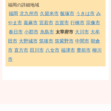
福岡の詳細地域
福岡
北九州市
久留米市
飯塚市
うきは市
み
やま市
嘉麻市
宮若市
古賀市
行橋市
宗像市
春日市
小郡市
糸島市
大川市
大牟
太宰府市
田市
大野城市
筑後市
筑紫野市
中間市
朝倉
市
直方市
田川市
八女市
福津市
豊前市
柳川
市