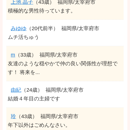
上池 晶子
（43歳）
福岡県/太宰府市
積極的な男性待っています。
みゆゆ
（20代前半）
福岡県/太宰府市
ムチ活ちゅう
m
（33歳）
福岡県/太宰府市
友達のような穏やかで仲の良い関係性が理想で
す！ 将来を...
由紀
（24歳）
福岡県/太宰府市
結婚４年目の主婦です
玲
（43歳）
福岡県/太宰府市
年下以外はごめんなさい。