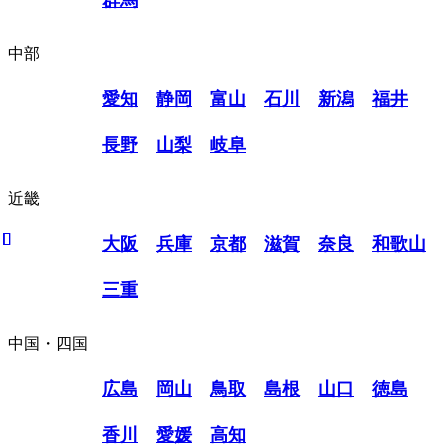
中部
愛知
静岡
富山
石川
新潟
福井
長野
山梨
岐阜
近畿
大阪
兵庫
京都
滋賀
奈良
和歌山
三重
中国・四国
広島
岡山
鳥取
島根
山口
徳島
香川
愛媛
高知