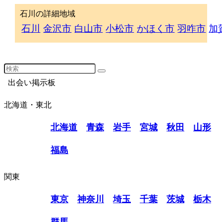
石川の詳細地域
石川
金沢市
白山市
小松市
かほく市
羽咋市
加
出会い掲示板
北海道・東北
北海道
青森
岩手
宮城
秋田
山形
福島
関東
東京
神奈川
埼玉
千葉
茨城
栃木
群馬