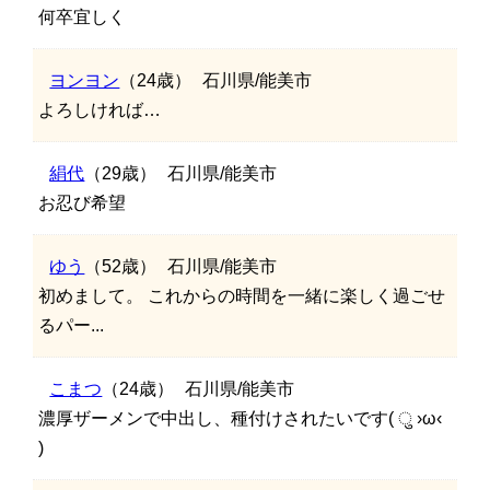
何卒宜しく
ヨンヨン
（24歳）
石川県/能美市
よろしければ…
絹代
（29歳）
石川県/能美市
お忍び希望
ゆう
（52歳）
石川県/能美市
初めまして。 これからの時間を一緒に楽しく過ごせ
るパー...
こまつ
（24歳）
石川県/能美市
濃厚ザーメンで中出し、種付けされたいです( ु ›ω‹
)