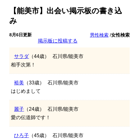
【能美市】出会い掲示板の書き込
み
8月6日更新
男性検索
/
女性検索
掲示板に投稿する
サラダ
（44歳）
石川県/能美市
相手次第！
裕美
（33歳）
石川県/能美市
はじめまして
麗子
（24歳）
石川県/能美市
愛の伝道師です！
ひろ子
（45歳）
石川県/能美市