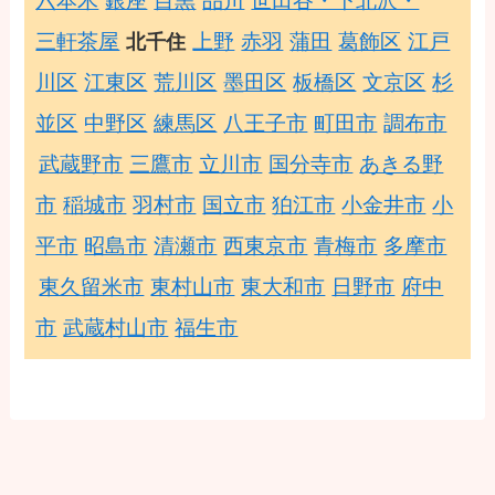
六本木
銀座
目黒
品川
世田谷・下北沢・
三軒茶屋
上野
赤羽
蒲田
葛飾区
江戸
北千住
川区
江東区
荒川区
墨田区
板橋区
文京区
杉
並区
中野区
練馬区
八王子市
町田市
調布市
武蔵野市
三鷹市
立川市
国分寺市
あきる野
市
稲城市
羽村市
国立市
狛江市
小金井市
小
平市
昭島市
清瀬市
西東京市
青梅市
多摩市
東久留米市
東村山市
東大和市
日野市
府中
市
武蔵村山市
福生市