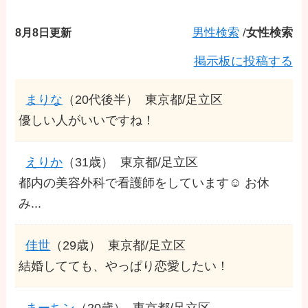
8月8日更新
男性検索
/
女性検索
掲示板に投稿する
まりな
（20代後半）
東京都/足立区
優しい人がいいですね！
えりか
（31歳）
東京都/足立区
都内の美容外科で看護師をしています☺️ お休
み...
佳世
（29歳）
東京都/足立区
結婚してても、やっぱり恋愛したい！
まーちン
（20歳）
東京都/足立区