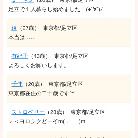
足立で１人暮らし始めましたー(●´∀`)ﾉ
綾
（27歳）
東京都/足立区
本当は……
有紀子
（43歳）
東京都/足立区
よろしくお願いします。
千佳
（20歳）
東京都/足立区
東京都在住の二十歳です^^
ストロベリー
（28歳）
東京都/足立区
＞＜ヨロシクどーぞm(．_．)m