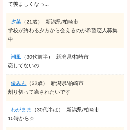
て羨ましくなっ...
夕菜
（21歳）
新潟県/柏崎市
学校が終わる夕方から会えるのが希望恋人募集
中
潮風
（30代前半）
新潟県/柏崎市
恋してないの…
優みん
（32歳）
新潟県/柏崎市
割り切って癒されたいです
わがまま
（30代半ば）
新潟県/柏崎市
10時から☆