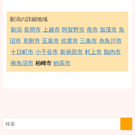
新潟の詳細地域
新潟
長岡市
上越市
阿賀野市
燕市
加茂市
魚
沼市
見附市
五泉市
佐渡市
三条市
糸魚川市
十日町市
小千谷市
新発田市
村上市
胎内市
南魚沼市
妙高市
柏崎市