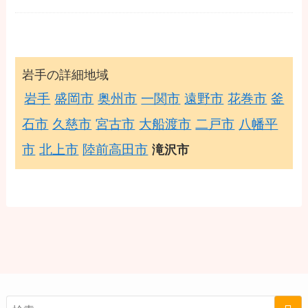
岩手の詳細地域
岩手
盛岡市
奥州市
一関市
遠野市
花巻市
釜
石市
久慈市
宮古市
大船渡市
二戸市
八幡平
市
北上市
陸前高田市
滝沢市