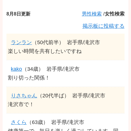
8月8日更新
男性検索
/
女性検索
掲示板に投稿する
ランラン
（50代前半）
岩手県/滝沢市
楽しい時間を共有したいですね
kako
（34歳）
岩手県/滝沢市
割り切った関係！
りさちゃん
（20代半ば）
岩手県/滝沢市
滝沢市で！
さくら
（63歳）
岩手県/滝沢市
健康第一で、毎日を楽しく過ごしています。同