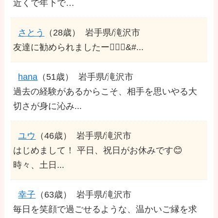
近くで年下で…
さとう
（28歳）
岩手県/滝沢市
友達に勧められましたー🙋‍♀️✨&#...
hana
（51歳）
岩手県/滝沢市
過去の経験があるからこそ、相手を思いやる大
切さが身に沁み...
ユウ
（46歳）
岩手県/滝沢市
はじめまして！ 平日、祝日がお休みです😊
時々、土日...
幸子
（63歳）
岩手県/滝沢市
毎日を笑顔で過ごせるような、温かいご縁を求