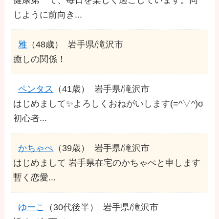
じように前向き...
雅
（48歳）
岩手県/滝沢市
癒しの関係！
ペンタス
（41歳）
岩手県/滝沢市
はじめまして✨よろしくおねがいします(=^▽^)σ
初心者...
かちゃぺ
（39歳）
岩手県/滝沢市
はじめまして 岩手県在宅のかちゃぺと申します
暫く恋愛...
ゆーこ
（30代後半）
岩手県/滝沢市