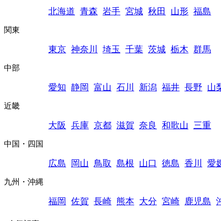
北海道
青森
岩手
宮城
秋田
山形
福島
関東
東京
神奈川
埼玉
千葉
茨城
栃木
群馬
中部
愛知
静岡
富山
石川
新潟
福井
長野
山
近畿
大阪
兵庫
京都
滋賀
奈良
和歌山
三重
中国・四国
広島
岡山
鳥取
島根
山口
徳島
香川
愛
九州・沖縄
福岡
佐賀
長崎
熊本
大分
宮崎
鹿児島