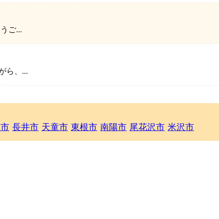
ご...
、...
山市
長井市
天童市
東根市
南陽市
尾花沢市
米沢市