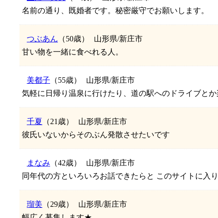
名前の通り、既婚者です。秘密厳守でお願いします。
つぶあん
（50歳）
山形県/新庄市
甘い物を一緒に食べれる人。
美都子
（55歳）
山形県/新庄市
気軽に日帰り温泉に行けたり、道の駅へのドライブとか楽し
千夏
（21歳）
山形県/新庄市
彼氏いないからそのぶん発散させたいです
まなみ
（42歳）
山形県/新庄市
同年代の方といろいろお話できたらと このサイトに入
瑠美
（29歳）
山形県/新庄市
幅広く募集します★