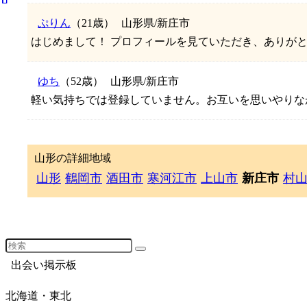
ぷりん
（21歳）
山形県/新庄市
はじめまして！ プロフィールを見ていただき、ありがとう
ゆち
（52歳）
山形県/新庄市
軽い気持ちでは登録していません。お互いを思いやりながら
山形の詳細地域
山形
鶴岡市
酒田市
寒河江市
上山市
新庄市
村
出会い掲示板
北海道・東北