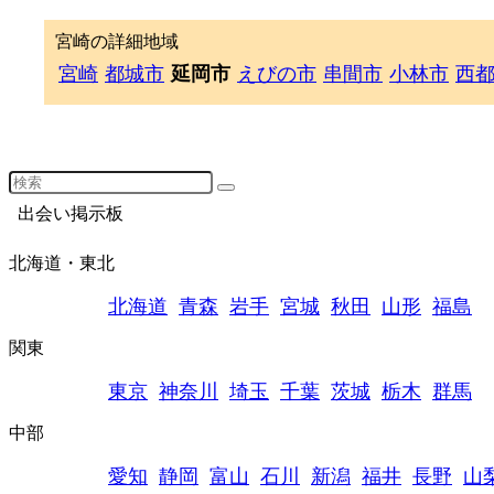
宮崎の詳細地域
宮崎
都城市
延岡市
えびの市
串間市
小林市
西
出会い掲示板
北海道・東北
北海道
青森
岩手
宮城
秋田
山形
福島
関東
東京
神奈川
埼玉
千葉
茨城
栃木
群馬
中部
愛知
静岡
富山
石川
新潟
福井
長野
山