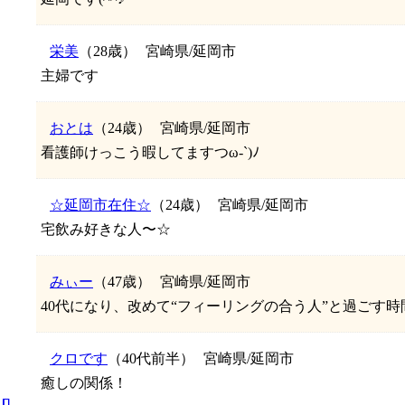
栄美
（28歳）
宮崎県/延岡市
主婦です
おとは
（24歳）
宮崎県/延岡市
看護師けっこう暇してますつω-`)ﾉ
☆延岡市在住☆
（24歳）
宮崎県/延岡市
宅飲み好きな人〜☆
みぃー
（47歳）
宮崎県/延岡市
40代になり、改めて“フィーリングの合う人”と過ごす時間を
クロです
（40代前半）
宮崎県/延岡市
癒しの関係！