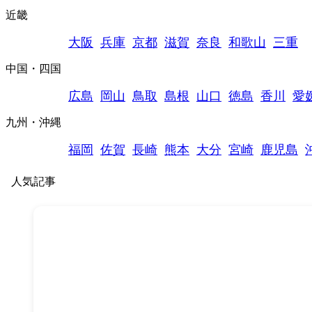
近畿
大阪
兵庫
京都
滋賀
奈良
和歌山
三重
中国・四国
広島
岡山
鳥取
島根
山口
徳島
香川
愛
九州・沖縄
福岡
佐賀
長崎
熊本
大分
宮崎
鹿児島
人気記事