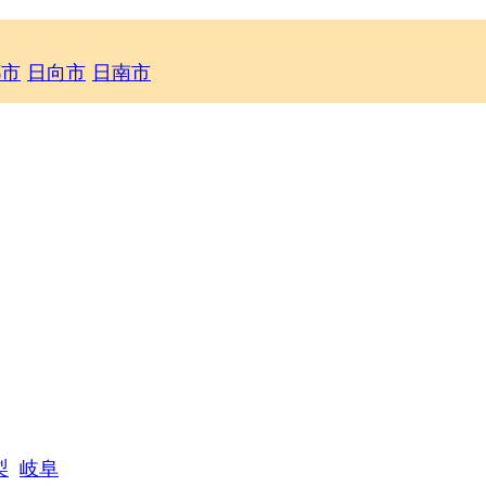
都市
日向市
日南市
梨
岐阜