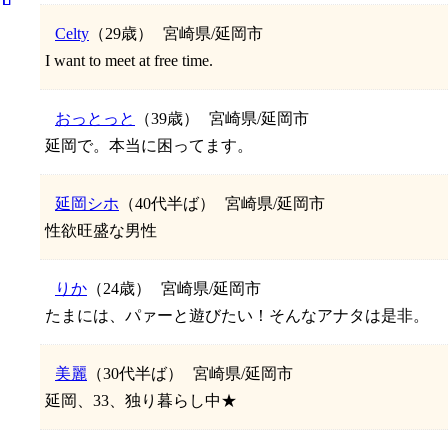
Celty
（29歳）
宮崎県/延岡市
I want to meet at free time.
おっとっと
（39歳）
宮崎県/延岡市
延岡で。本当に困ってます。
延岡シホ
（40代半ば）
宮崎県/延岡市
性欲旺盛な男性
りか
（24歳）
宮崎県/延岡市
たまには、パァーと遊びたい！そんなアナタは是非。
美麗
（30代半ば）
宮崎県/延岡市
延岡、33、独り暮らし中★