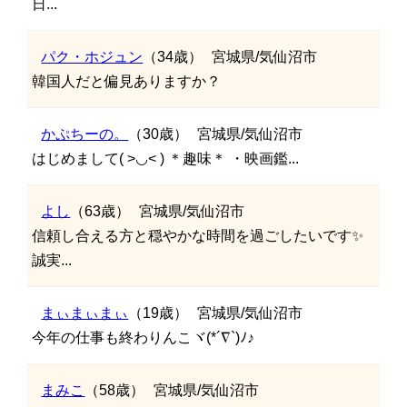
日...
パク・ホジュン
（34歳）
宮城県/気仙沼市
韓国人だと偏見ありますか？
かぷちーの。
（30歳）
宮城県/気仙沼市
はじめまして( ˃◡˂ ) ＊趣味＊ ・映画鑑...
よし
（63歳）
宮城県/気仙沼市
信頼し合える方と穏やかな時間を過ごしたいです✨
誠実...
まぃまぃまぃ
（19歳）
宮城県/気仙沼市
今年の仕事も終わりんこヾ(*´∇`)ﾉ♪
まみこ
（58歳）
宮城県/気仙沼市