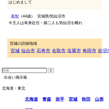
はじめまして
美智
（44歳）
宮城県/気仙沼市
今主人は単身赴任・娘二人も気仙沼を離れ
宮城の詳細地域
宮城
仙台市
石巻市
名取市
塩竈市
角田市
岩沼
出会い掲示板
北海道・東北
北海道
青森
岩手
宮城
秋田
山形