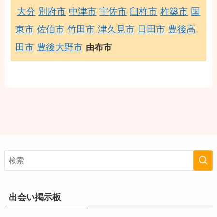
大分
別府市
中津市
宇佐市
臼杵市
杵築市
国
東市
佐伯市
竹田市
津久見市
日田市
豊後高
田市
豊後大野市
由布市
出会い掲示板