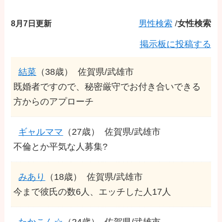
8月7日更新
男性検索
/
女性検索
掲示板に投稿する
結菜
（38歳）
佐賀県/武雄市
既婚者ですので、秘密厳守でお付き合いできる
方からのアプローチ
ギャルママ
（27歳）
佐賀県/武雄市
不倫とか平気な人募集?
みあり
（18歳）
佐賀県/武雄市
今まで彼氏の数6人、エッチした人17人
たかこん☆
（24歳）
佐賀県/武雄市