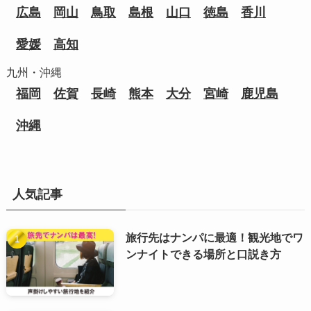
広島
岡山
鳥取
島根
山口
徳島
香川
愛媛
高知
九州・沖縄
福岡
佐賀
長崎
熊本
大分
宮崎
鹿児島
沖縄
人気記事
旅行先はナンパに最適！観光地でワ
ンナイトできる場所と口説き方