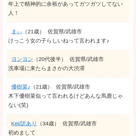
年上で精神的に余裕があってガツガツしてない
人！
まぃ
（21歳）
佐賀県/武雄市
けっこう女の子らしいねって言われます♪
ヨンヨン
（20代後半）
佐賀県/武雄市
洗車場に来たらまさかの大渋滞
優樹菜♪
（21歳）
佐賀県/武雄市
木下優樹菜似って言われるけどあんな馬鹿じゃ
ない(笑)
Kei/訳あり
（34歳）
佐賀県/武雄市
初めまして