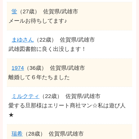
蛍
（27歳）
佐賀県/武雄市
メールお待ちしてます♪
まゆさん
（22歳）
佐賀県/武雄市
武雄図書館に良く出没します！
1974
（36歳）
佐賀県/武雄市
離婚して６年たちました
ミルクティ
（22歳）
佐賀県/武雄市
愛する旦那様はエリート商社マン☆私は遊び人
★
瑞希
（28歳）
佐賀県/武雄市