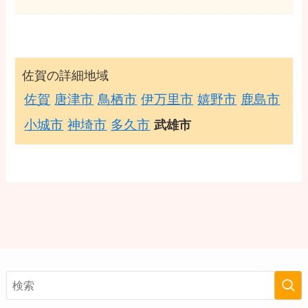
佐賀の詳細地域
佐賀
唐津市
鳥栖市
伊万里市
嬉野市
鹿島市
小城市
神埼市
多久市
武雄市