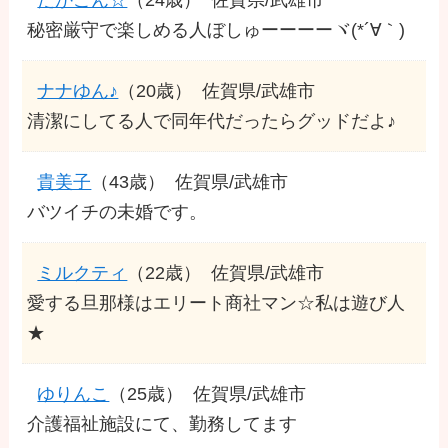
秘密厳守で楽しめる人ぼしゅーーーーヾ(*´∀｀)
ナナゆん♪
（20歳）
佐賀県/武雄市
清潔にしてる人で同年代だったらグッドだよ♪
貴美子
（43歳）
佐賀県/武雄市
バツイチの未婚です。
ミルクティ
（22歳）
佐賀県/武雄市
愛する旦那様はエリート商社マン☆私は遊び人
★
ゆりんこ
（25歳）
佐賀県/武雄市
介護福祉施設にて、勤務してます