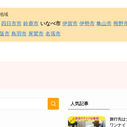
地域
四日市市
鈴鹿市
いなべ市
伊賀市
伊勢市
亀山市
熊野
阪市
鳥羽市
尾鷲市
名張市
人気記事
旅行先は
ワンナイ