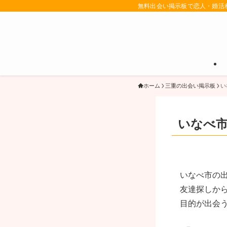
無料出会い掲示板で恋人・婚活
ホーム
三重の出会い掲示板
い
いなべ
いなべ市の
友達探しか
目的が出会