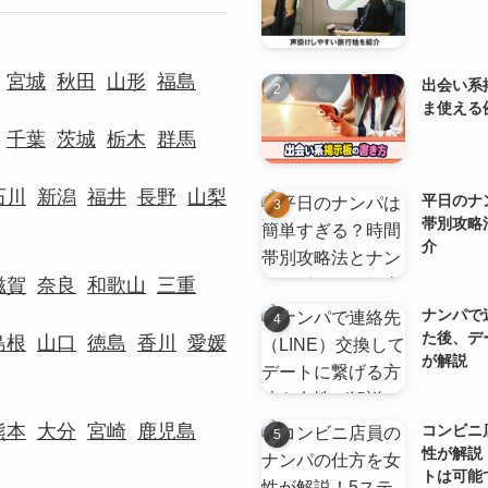
宮城
秋田
山形
福島
出会い系
ま使える
千葉
茨城
栃木
群馬
石川
新潟
福井
長野
山梨
平日のナ
帯別攻略
介
滋賀
奈良
和歌山
三重
ナンパで
た後、デ
島根
山口
徳島
香川
愛媛
が解説
熊本
大分
宮崎
鹿児島
コンビニ
性が解説
トは可能