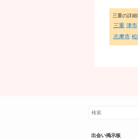
三重の詳細
三重
津市
志摩市
松
出会い掲示板