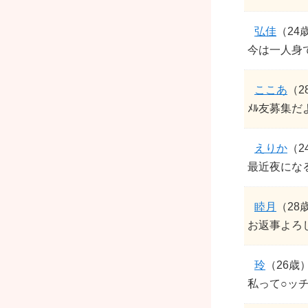
弘佳
（24
今は一人身
ここあ
（2
ﾒﾙ友募集だ
えりか
（2
最近夜になる
睦月
（28
お返事よろ
玲
（26歳
私って○ッ