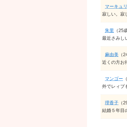
マーキュ
寂しい。寂し
朱里
（25
最近さみし
麻由美
（2
近くの方お
マンゴー
（
外でレィプ
理香子
（2
結婚５年目