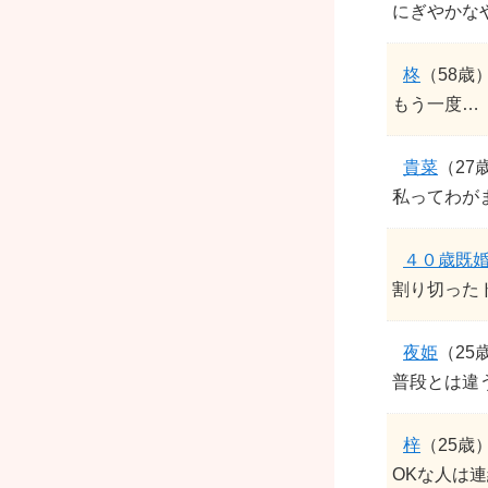
にぎやかなや
柊
（58歳
もう一度…
貴菜
（27
私ってわが
４０歳既
割り切った
夜姫
（25
普段とは違
梓
（25歳
OKな人は